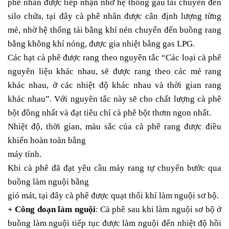
phê nhân được tiếp nhận nhờ hệ thống gàu tải chuyển đến
silo chứa, tại đây cà phê nhân được cân định lượng từng
mẻ, nhờ hệ thống tải bằng khí nén chuyển đến buồng rang
bằng không khí nóng, được gia nhiệt bằng gas LPG.
Các hạt cà phê được rang theo nguyên tắc “Các loại cà phê
nguyên liệu khác nhau, sẽ được rang theo các mẻ rang
khác nhau, ở các nhiệt độ khác nhau và thời gian rang
khác nhau”. Với nguyên tắc này sẽ cho chất lượng cà phê
bột đồng nhất và đạt tiêu chí cà phê bột thơm ngon nhất.
Nhiệt độ, thời gian, màu sắc của cà phê rang được điều
khiển hoàn toàn bằng
máy tính.
Khi cà phê đã đạt yêu cầu máy rang tự chuyển bước qua
buồng làm nguội bằng
gió mát, tại đây cà phê được quạt thổi khí làm nguội sơ bộ.
+ Công đoạn làm nguội
: Cà phê sau khi làm nguội sơ bộ ở
buồng làm nguội tiếp tục được làm nguội đến nhiệt độ hồi