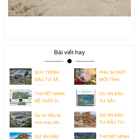
Bài viết hay
QUY TRÌNH
PHÙ SA MỘT
ĐẦU TƯ XÂY
MỐI TÌNH
DỰNG NHÀ
XƯA
MÁY CHẾ
THUYẾT MINH
DỰ ÁN ĐẦU
BIẾN THỨC
ĐỀ XUẤT DỰ
TƯ XÂY
ĂN THỦY SẢN
ÁN ĐẦU
DỰNG NHÀ
TƯ DỰ ÁN
Dự án đầu tư
MÁY SẢN
DỰ ÁN ĐẦU
KHU ĐÔ THỊ
nhà máy dệt
XUẤT THỨC
TƯ ĐẦU TƯ
MỚI
nhuộm
ĂN CHĂN
XÂY DỰNG
DỰ ÁN ĐẦU
NUÔI THỦY
CÔNG TRÌNH
THUYẾT MINH