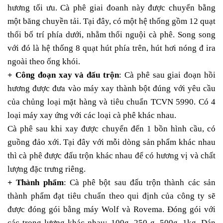
hương tối ưu. Cà phê giai đoanh này được chuyển bằng
một băng chuyền tải. Tại đây, có một hệ thống gồm 12 quạt
thổi bố trí phía dưới, nhằm thổi nguội cà phê. Song song
với đó là hệ thống 8 quạt hút phía trên, hút hơi nóng đ ira
ngoài theo ống khói.
+ Công đoạn xay và đấu trộn
: Cà phê sau giai đoạn hồi
hương được đưa vào máy xay thành bột đúng với yêu cầu
của chủng loại mặt hàng và tiêu chuẩn TCVN 5990. Có 4
loại máy xay ứng với các loại cà phê khác nhau.
Cà phê sau khi xay được chuyển đến 1 bồn hình cầu, có
guồng đảo xới. Tại đây với mỗi dòng sản phẩm khác nhau
thì cà phê được đấu trộn khác nhau để có hương vị và chất
lượng đặc trưng riêng.
+ Thành phẩm
:
Cà phê bột sau đấu trộn thành các sản
thành phẩm đạt tiêu chuẩn theo qui định của công ty sẽ
được đóng gói bằng máy Wolf và Rovema. Đóng gói với
các trọng lượng khác nhau: 100g, 250 g, 500g, 1kg. Dán