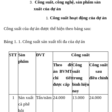
Công suất, công nghệ, sản phẩm sản
xuất của dự án
Công suất hoạt động của dự án
Công suất của dự án được thể hiện theo bảng sau:
Bảng 1. 1. Công suất sản xuất tối đa của dự án
STT
Sản
ĐVT
Công suất
phẩm
Theo đề
Công
Công suất
án BVMT
suất
sau
chi tiết
trung
điều chỉnh
được cấp
bình hiện
nay
1
Sản xuất
Tấn/năm
24.000
13.000
24.000
cà phê
bột