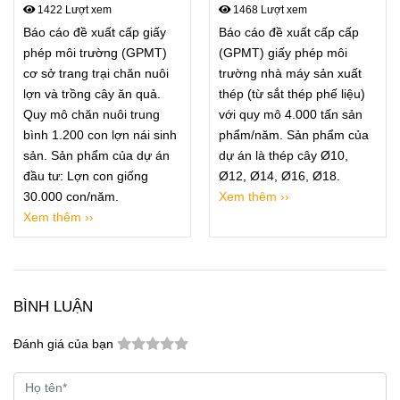
trang trại chăn nuôi lợn và
máy sản xuất thép
1422 Lượt xem
1468 Lượt xem
trồng cây ăn quả
Báo cáo đề xuất cấp giấy
Báo cáo đề xuất cấp cấp
phép môi trường (GPMT)
(GPMT) giấy phép môi
cơ sở trang trại chăn nuôi
trường nhà máy sản xuất
lợn và trồng cây ăn quả.
thép (từ sắt thép phế liệu)
Quy mô chăn nuôi trung
với quy mô 4.000 tấn sản
bình 1.200 con lợn nái sinh
phẩm/năm. Sản phẩm của
sản. Sản phẩm của dự án
dự án là thép cây Ø10,
đầu tư: Lợn con giống
Ø12, Ø14, Ø16, Ø18.
30.000 con/năm.
Xem thêm ››
Xem thêm ››
BÌNH LUẬN
Đánh giá của bạn