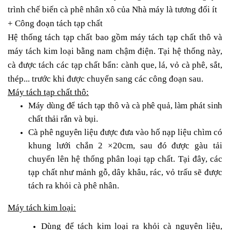
trình chế biến cà phê nhân xô của Nhà máy là tương đối ít
+
Công đoạn tách tạp chất
Hệ thống tách tạp chất bao gồm máy tách tạp chất thô và
máy tách kim loại bằng nam chậm điện. Tại hệ thống này,
cà được tách các tạp chất bẩn: cành que, lá, vỏ cà phê, sắt,
thép... trước khi được chuyển sang các công đoạn sau.
Máy tách tạp chất thô:
Máy
dùng
để
tách
tạp
thô
và
cà
phê
quả,
làm
phát
sinh
chất
thải
rắn
và
bụi.
Cà
phê
nguyên
liệu
được
đưa
vào hố nạp liệu chìm có
khung lưới chắn 2 ×20cm, sau đó được gàu tải
chuyển lên hệ thống phân loại tạp chất. Tại đây, các
tạp chất như mảnh gỗ, dây khâu, rác, vỏ trấu sẽ được
tách ra khỏi cà phê nhân.
Máy tách kim loại:
Dùng để tách kim loại ra khỏi cà nguyên liệu,