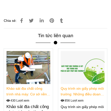
Chia sẻ:
Tin tức liên quan
Khảo sát địa chất công
Quy trình xin giấy phép môi
trình nhà máy: Cơ sở nền
trường: Những điều doanh
tảng cho thiết kế và thi
nghiệp cần biết
430 Lượt xem
856 Lượt xem
công công trình công
Khảo sát địa chất công
Quy trình xin giấy phép môi