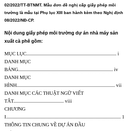
02/2022/TT-BTNMT. Mẫu đơn đề nghị cấp giấy phép môi
trường là mẫu tại Phụ lục XIII ban hành kèm theo Nghị định
08/2022/NĐ-CP.
Nội dung giấy phép môi trường dự án nhà máy sản
xuất cà phê gồm:
MỤC LỤC...........................
.................................................. i
DANH MỤC
BẢNG................................................................................. iv
DANH MỤC
HÌNH.................................................................................... vii
DANH MỤC CÁC THUẬT NGỮ VIẾT
TẮT........................................... viii
CHƯƠNG
I.................................................................................................. 1
THÔNG TIN CHUNG VỀ DỰ ÁN ĐẦU