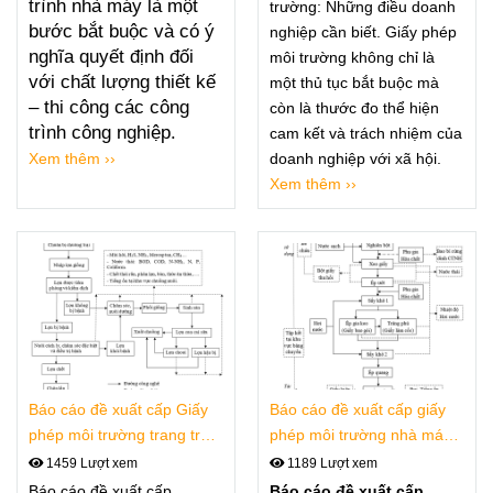
nghiệp
trình nhà máy là một
trường: Những điều doanh
bước bắt buộc và có ý
nghiệp cần biết. Giấy phép
nghĩa quyết định đối
môi trường không chỉ là
với chất lượng thiết kế
một thủ tục bắt buộc mà
– thi công các công
còn là thước đo thể hiện
trình công nghiệp.
cam kết và trách nhiệm của
Xem thêm ››
doanh nghiệp với xã hội.
Xem thêm ››
Báo cáo đề xuất cấp Giấy
Báo cáo đề xuất cấp giấy
phép môi trường trang trại
phép môi trường nhà máy
chăn nuôi và trồng cây
giấy bao gói thực phẩm,
1459 Lượt xem
1189 Lượt xem
dược liệu
giấy in nhiệt
Báo cáo đề xuất cấp
Báo cáo đề xuất cấp