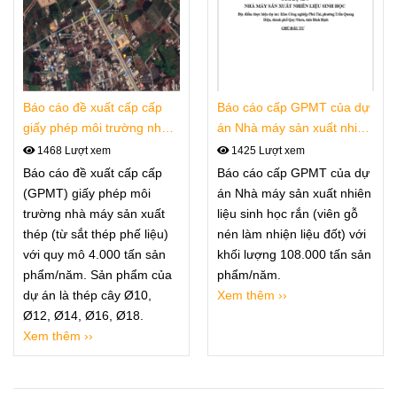
Báo cáo đề xuất cấp cấp
Báo cáo cấp GPMT của dự
giấy phép môi trường nhà
án Nhà máy sản xuất nhiên
máy sản xuất thép
liệu sinh học
1468 Lượt xem
1425 Lượt xem
Báo cáo đề xuất cấp cấp
Báo cáo cấp GPMT của dự
(GPMT) giấy phép môi
án Nhà máy sản xuất nhiên
trường nhà máy sản xuất
liệu sinh học rắn (viên gỗ
thép (từ sắt thép phế liệu)
nén làm nhiện liệu đốt) với
với quy mô 4.000 tấn sản
khối lượng 108.000 tấn sản
phẩm/năm. Sản phẩm của
phẩm/năm.
dự án là thép cây Ø10,
Xem thêm ››
Ø12, Ø14, Ø16, Ø18.
Xem thêm ››