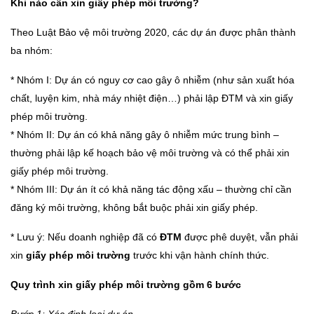
Khi nào cần xin giấy phép môi trường?
Theo Luật Bảo vệ môi trường 2020, các dự án được phân thành
ba nhóm:
* Nhóm I: Dự án có nguy cơ cao gây ô nhiễm (như sản xuất hóa
chất, luyện kim, nhà máy nhiệt điện…) phải lập ĐTM và xin giấy
phép môi trường.
* Nhóm II: Dự án có khả năng gây ô nhiễm mức trung bình –
thường phải lập kế hoạch bảo vệ môi trường và có thể phải xin
giấy phép môi trường.
* Nhóm III: Dự án ít có khả năng tác động xấu – thường chỉ cần
đăng ký môi trường, không bắt buộc phải xin giấy phép.
* Lưu ý: Nếu doanh nghiệp đã có
ĐTM
được phê duyệt, vẫn phải
xin
giấy phép môi trường
trước khi vận hành chính thức.
Quy trình xin giấy phép môi trường gồm 6 bước
Bước 1: Xác định loại dự án