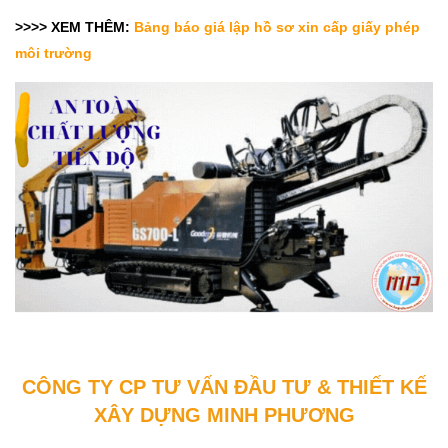
>>>> XEM THÊM:
Bảng báo giá lập hồ sơ xin cấp giấy phép
môi trường
CÔNG TY CP TƯ VẤN ĐẦU TƯ & THIẾT KẾ
XÂY DỰNG MINH PHƯƠNG