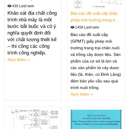
tảng cho thiết kế và thi
430 Lượt xem
công công trình công
Khảo sát địa chất công
Báo cáo đề xuất cấp Giấy
nghiệp
trình nhà máy là một
phép môi trường trang trại
bước bắt buộc và có ý
chăn nuôi và trồng cây
1459 Lượt xem
nghĩa quyết định đối
dược liệu
Báo cáo đề xuất cấp
với chất lượng thiết kế
(GPMT) giấy phép môi
– thi công các công
trường trang trại chăn nuôi
trình công nghiệp.
và trồng cây dược liệu. Sản
Xem thêm ››
phẩm của cơ sở là lợn và
các sản phẩm từ cây dược
liệu (lá, thân, củ Đinh Lăng)
đảm bảo yêu cầu sau quá
trình nuôi trồng.
Xem thêm ››