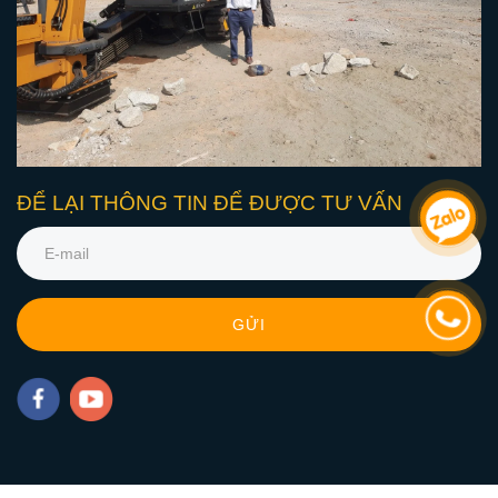
ĐỂ LẠI THÔNG TIN ĐỂ ĐƯỢC TƯ VẤN
GỬI