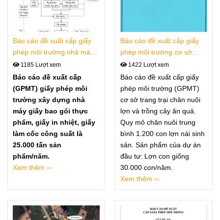
Báo cáo đề xuất cấp giấy
Báo cáo đề xuất cấp giấy
phép môi trường nhà máy
phép môi trường cơ sở
giấy bao gói thực phẩm,
trang trại chăn nuôi lợn và
1185 Lượt xem
1422 Lượt xem
giấy in nhiệt
trồng cây ăn quả
Báo cáo đề xuất cấp
Báo cáo đề xuất cấp giấy
(GPMT) giấy phép môi
phép môi trường (GPMT)
trường xây dựng nhà
cơ sở trang trại chăn nuôi
máy giấy bao gói thực
lợn và trồng cây ăn quả.
phẩm, giấy in nhiệt, giấy
Quy mô chăn nuôi trung
làm cốc công suất là
bình 1.200 con lợn nái sinh
25.000 tấn sản
sản. Sản phẩm của dự án
phẩm/năm.
đầu tư: Lợn con giống
Xem thêm ››
30.000 con/năm.
Xem thêm ››