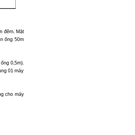
an đêm. Mặt
hận ống 50m
 ống 0,5m).
dụng 01 máy
ông cho máy