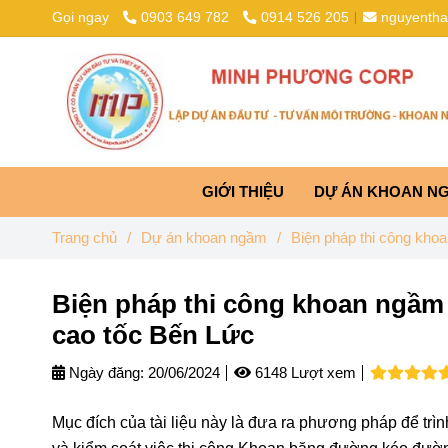
Gọi ngay
0903 649 782
0914 526 205
nguyenth
GIỚI THIỆU
DỰ ÁN KHOAN N
Trang chủ
/
Dự án khoan ngầm
/
Biện pháp thi công kho
Biện pháp thi công khoan ngầm 
cao tốc Bến Lức
Ngày đăng:
20/06/2024
6148 Lượt xem
Mục đích của tài liệu này là đưa ra phương pháp để tr