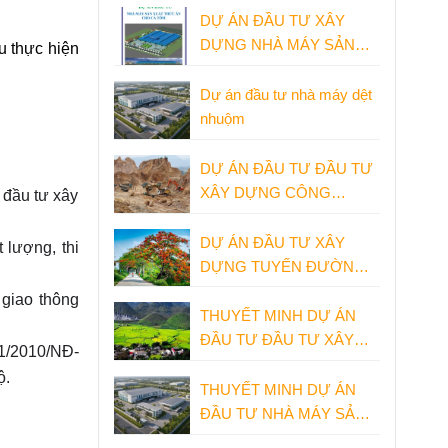
DỰ ÁN ĐẦU TƯ XÂY
DỰNG NHÀ MÁY SẢN
u thực hiện
XUẤT THỨC ĂN CHĂN
NUÔI THỦY SẢN
Dự án đầu tư nhà máy dệt
nhuộm
DỰ ÁN ĐẦU TƯ ĐẦU TƯ
XÂY DỰNG CÔNG
 đầu tư xây
TRÌNH KHAI THÁC
KHOÁNG SẢN LÀM VẬT
DỰ ÁN ĐẦU TƯ XÂY
 lượng, thi
LIỆU XÂY DỰNG
DỰNG TUYẾN ĐƯỜNG
BỘ CAO TỐC NINH BÌNH
 giao thông
- HẢI PHÒNG
THUYẾT MINH DỰ ÁN
ĐẦU TƯ ĐẦU TƯ XÂY
1/2010/NĐ-
DỰNG NHÀ MÁY XI
ộ
.
MĂNG
THUYẾT MINH DỰ ÁN
ĐẦU TƯ NHÀ MÁY SẢN
XUẤT GIẦY DÉP XUẤT