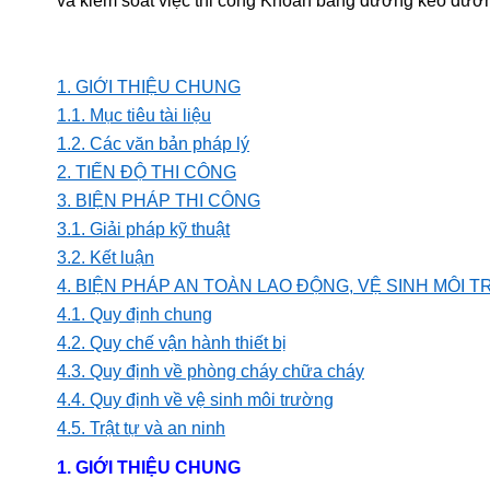
và kiểm soát việc thi công
Khoan băng đường kéo đườn
1. GIỚI THIỆU CHUNG
1.1. Mục tiêu tài liệu
1.2. Các văn bản pháp lý
2. TIẾN ĐỘ THI CÔNG
3. BIỆN PHÁP THI CÔNG
3.1. Giải pháp kỹ thuật
3.2. Kết luận
4. BIỆN PHÁP AN TOÀN LAO ĐỘNG, VỆ SINH MÔ
4.1. Quy định chung
4.2. Quy chế vận hành thiết bị
4.3. Quy định về phòng cháy chữa cháy
4.4. Quy định về vệ sinh môi trường
4.5. Trật tự và an ninh
1. GIỚI THIỆU CHUNG