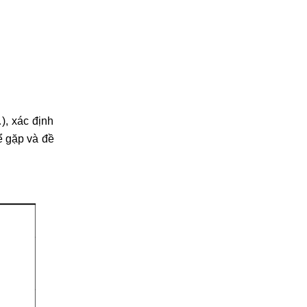
), xác định
hể gặp và đề