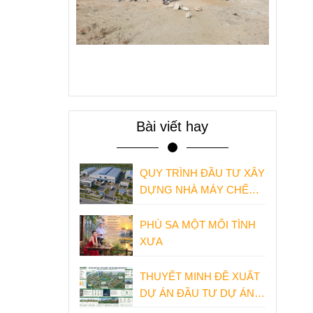
Bài viết hay
QUY TRÌNH ĐẦU TƯ XÂY
DỰNG NHÀ MÁY CHẾ
BIẾN THỨC ĂN THỦY
SẢN
PHÙ SA MỘT MỐI TÌNH
XƯA
THUYẾT MINH ĐỀ XUẤT
DỰ ÁN ĐẦU TƯ DỰ ÁN
KHU ĐÔ THỊ MỚI