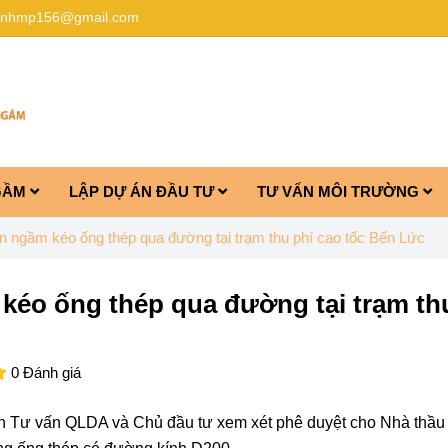
anhmp156@gmail.com
GẦM
LẬP DỰ ÁN ĐẦU TƯ
TƯ VẤN MÔI TRƯỜNG
an ngầm kéo ống thép qua đường tại trạm thu phí cao tốc Bến Lức
kéo ống thép qua đường tại trạm th
0 Đánh giá
ình Tư vấn QLDA và Chủ đầu tư xem xét phê duyệt cho Nhà thầu