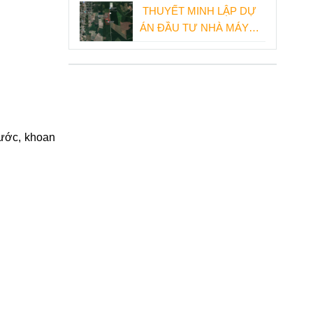
KHẨU
THUYẾT MINH LẬP DỰ
ÁN ĐẦU TƯ NHÀ MÁY
SẢN XUẤT THIẾT BỊ
ĐIỆN
ước, khoan