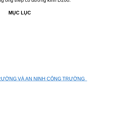
g ống thép có đường kính D200
.
MỤC LỤC
I TRƯỜNG VÀ AN NINH CÔNG TRƯỜNG