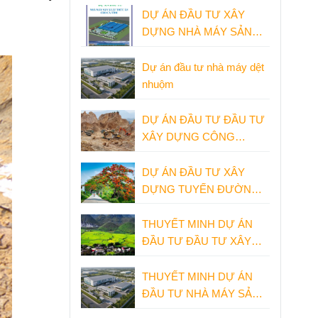
DỰ ÁN ĐẦU TƯ XÂY
DỰNG NHÀ MÁY SẢN
XUẤT THỨC ĂN CHĂN
NUÔI THỦY SẢN
Dự án đầu tư nhà máy dệt
nhuộm
DỰ ÁN ĐẦU TƯ ĐẦU TƯ
XÂY DỰNG CÔNG
TRÌNH KHAI THÁC
KHOÁNG SẢN LÀM VẬT
DỰ ÁN ĐẦU TƯ XÂY
LIỆU XÂY DỰNG
DỰNG TUYẾN ĐƯỜNG
BỘ CAO TỐC NINH BÌNH
- HẢI PHÒNG
THUYẾT MINH DỰ ÁN
ĐẦU TƯ ĐẦU TƯ XÂY
DỰNG NHÀ MÁY XI
MĂNG
THUYẾT MINH DỰ ÁN
ĐẦU TƯ NHÀ MÁY SẢN
XUẤT GIẦY DÉP XUẤT