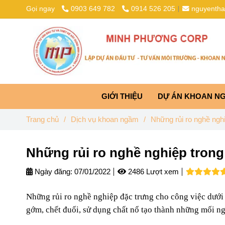
Gọi ngay
0903 649 782
0914 526 205
nguyenth
GIỚI THIỆU
DỰ ÁN KHOAN N
Trang chủ
/
Dịch vụ khoan ngầm
/
Những rủi ro nghề ngh
Những rủi ro nghề nghiệp tron
Ngày đăng:
07/01/2022
2486 Lượt xem
Những rủi ro nghề nghiệp đặc trưng cho công việc dưới
gớm, chết đuối, sử dụng chất nổ tạo thành những mối n