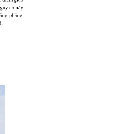
 Nguy cơ này
bằng phẳng.
i.