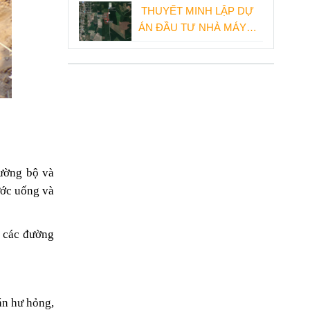
KHẨU
THUYẾT MINH LẬP DỰ
ÁN ĐẦU TƯ NHÀ MÁY
SẢN XUẤT THIẾT BỊ
ĐIỆN
đường bộ và
ước uống và
g các đường
án hư hỏng,