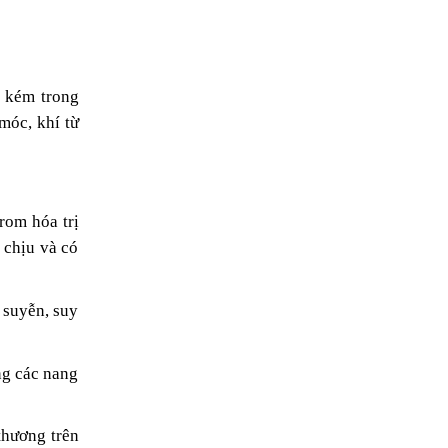
 kém trong
móc, khí từ
rom hóa trị
 chịu và có
 suyễn, suy
ng các nang
thương trên