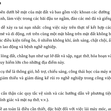
m
bên dưới bề mặt của mặt đất
và bao gồm việc khoan các đường 
inh, làm việc trong các bãi đậu xe ngầm, đào các mỏ đá và giế
ễ xảy ra tai nạn nhất: công việc này trên thực tế kết hợp các
ẽ và di động, rơi trên cùng một mặt bằng trên mặt đất không 
ặc điều kiện tiếng ồn, ô nhiễm không khí, ánh sáng, chật chội, 
ạn lao động và bệnh nghề nghiệp.
 lòng đất
, chẳng hạn như sạt lở đất và sập, ngạt thở, hỏa hoạn 
guy hiểm lớn cho những địa điểm này.
ụ thể là thông gió, hỗ trợ, chiếu sáng, công thái học của máy m
c giảm thiểu và giảm đáng kể rủi ro nghề nghiệp trong công việ
g cẩn thận các quy tắc vệ sinh và các hướng dẫn về phương tiệ
nh giác và mặt nạ thở, v.v.).
 an toàn là điều cần thiết, đặc biệt đối với việc lái máy móc, 