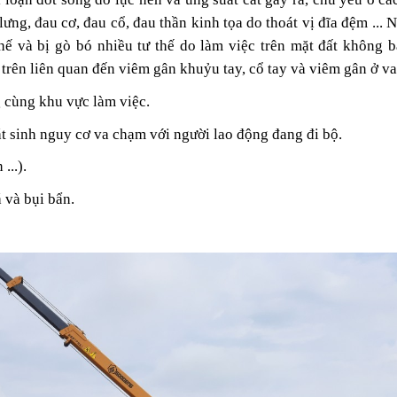
lưng, đau cơ, đau cổ, đau thần kinh tọa do thoát vị đĩa đệm ...
hế và bị gò bó nhiều tư thế do làm việc trên mặt đất không 
trên liên quan đến viêm gân khuỷu tay, cổ tay và viêm gân ở va
g cùng khu vực làm việc.
t sinh nguy cơ va chạm với người lao động đang đi bộ.
...).
 và bụi bẩn.