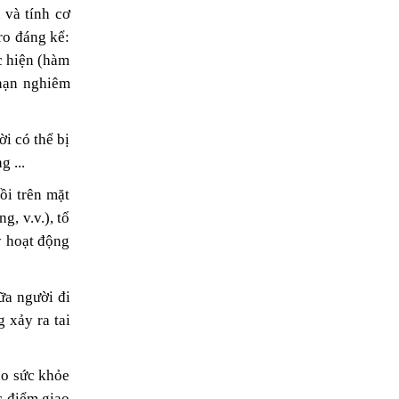
 và tính cơ
ro đáng kể:
c hiện (hàm
 nạn nghiêm
i có thể bị
 ...
ồi trên mặt
g, v.v.), tổ
y hoạt động
ữa người đi
 xảy ra tai
ho sức khỏe
c điểm giao