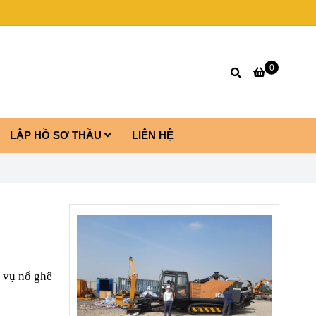
0
LẬP HỒ SƠ THẦU
LIÊN HỆ
à vụ nổ ghê