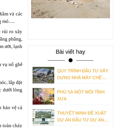
hầm và các
ng mỏ….
 rủi ro xây
bằng phẳng,
ẩm ướt, lạnh
Bài viết hay
và vụ nổ ghê
QUY TRÌNH ĐẦU TƯ XÂY
DỰNG NHÀ MÁY CHẾ
óc, lắp đặt
BIẾN THỨC ĂN THỦY
c dưới lòng
SẢN
PHÙ SA MỘT MỐI TÌNH
XƯA
n bảo vệ cá
THUYẾT MINH ĐỀ XUẤT
DỰ ÁN ĐẦU TƯ DỰ ÁN
an toàn cháy
KHU ĐÔ THỊ MỚI