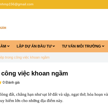
anhmp156@gmail.com
GẦM
LẬP DỰ ÁN ĐẦU TƯ
TƯ VẤN MÔI TRƯỜNG
iệp trong công việc khoan ngầm
g công việc khoan ngầm
0 Đánh giá
 lòng đất
, chẳng hạn như sạt lở đất và sập, ngạt thở, hỏa hoạn v
guy hiểm lớn cho những địa điểm này.