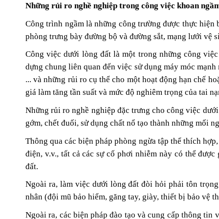
Những rủi ro nghề nghiệp trong công việc khoan ngầ
Công trình ngầm là những công trường được thực hiện 
phòng trưng bày đường bộ và đường sắt, mạng lưới vệ s
Công việc dưới lòng đất là một trong những công việc d
dựng chung liên quan đến việc sử dụng máy móc mạnh m
... và những rủi ro cụ thể cho một hoạt động hạn chế ho
giá làm tăng tần suất và mức độ nghiêm trọng của tai n
Những rủi ro nghề nghiệp đặc trưng cho công việc dưới
gớm, chết đuối, sử dụng chất nổ tạo thành những mối n
Thông qua các biện pháp phòng ngừa tập thể thích hợp, c
điện, v.v., tất cả các sự cố phơi nhiễm này có thể đượ
đất.
Ngoài ra, làm việc dưới lòng đất đòi hỏi phải tôn trọn
nhân (đội mũ bảo hiểm, găng tay, giày, thiết bị bảo vệ thí
Ngoài ra, các biện pháp đào tạo và cung cấp thông tin về