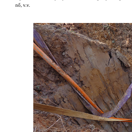
nổ, v.v.