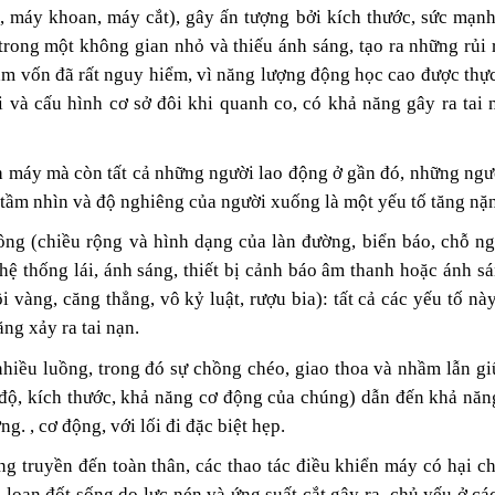
, máy khoan, máy cắt), gây ấn tượng bởi kích thước, sức mạnh
trong một không gian nhỏ và thiếu ánh sáng, tạo ra những rủi 
ầm vốn đã rất nguy hiểm, vì năng lượng động học cao được thự
i và cấu hình cơ sở đôi khi quanh co, có khả năng gây ra tai
 máy mà còn tất cả những người lao động ở gần đó, những ngườ
tầm nhìn và độ nghiêng của người xuống là một yếu tố tăng nặng
ông (chiều rộng và hình dạng của làn đường, biển báo, chỗ ng
 hệ thống lái, ánh sáng, thiết bị cảnh báo âm thanh hoặc ánh sán
 vàng, căng thẳng, vô kỷ luật, rượu bia): tất cả các yếu tố nà
ng xảy ra tai nạn.
nhiều luồng, trong đó sự chồng chéo, giao thoa và nhầm lẫn gi
độ, kích thước, khả năng cơ động của chúng) dẫn đến khả năng
. , cơ động, với lối đi đặc biệt hẹp.
ng truyền đến toàn thân, các thao tác điều khiển máy có hại c
 loạn đốt sống do lực nén và ứng suất cắt gây ra, chủ yếu ở cá