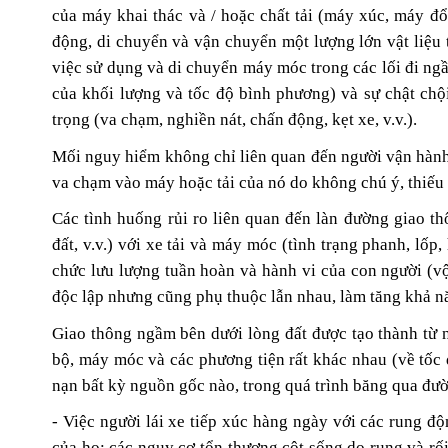
của máy khai thác và / hoặc chất tải (máy xúc, máy đổ
động, di chuyển và vận chuyển một lượng lớn vật liệu 
việc sử dụng và di chuyển máy móc trong các lối đi ng
của khối lượng và tốc độ bình phương) và sự chật chộ
trọng (va chạm, nghiền nát, chấn động, kẹt xe, v.v.).
Mối nguy hiểm không chỉ liên quan đến người vận hành
va chạm vào máy hoặc tải của nó do không chú ý, thiếu 
Các tình huống rủi ro liên quan đến làn đường giao th
đất, v.v.) với xe tải và máy móc (tình trạng phanh, lốp,
chức lưu lượng tuần hoàn và hành vi của con người (vội
độc lập nhưng cũng phụ thuộc lẫn nhau, làm tăng khả nă
Giao thông ngầm bên dưới lòng đất
được tạo thành từ 
bộ, máy móc và các phương tiện rất khác nhau (về tốc 
nạn bất kỳ nguồn gốc nào, trong quá trình băng qua đường
- Việc người lái xe tiếp xúc hàng ngày với các rung độ
của họ: các nguy cơ tổn thương cột sống do rung và rối