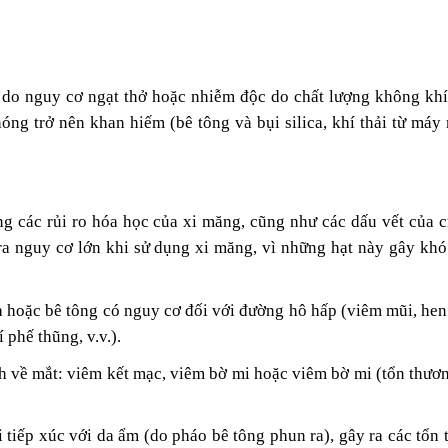
 do nguy cơ ngạt thở hoặc nhiễm độc
do chất lượng không khí
ng trở nên khan hiếm (bê tông và bụi silica, khí thải từ máy 
g các rủi ro hóa học của xi măng, cũng như các dấu vết của c
ra nguy cơ lớn khi sử dụng xi măng, vì những hạt này gây khó
a hoặc bê tông có nguy cơ đối với đường hô hấp (viêm mũi, hen
phế thũng, v.v.).
h về mắt: viêm kết mạc, viêm bờ mi hoặc viêm bờ mi (tổn thươ
tiếp xúc với da ẩm (do pháo bê tông phun ra), gây ra các tổn 