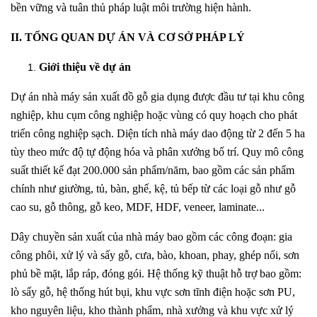
bền vững và tuân thủ pháp luật môi trường hiện hành.
II. TỔNG QUAN DỰ ÁN VÀ CƠ SỞ PHÁP LÝ
Giới thiệu về dự án
Dự án nhà máy sản xuất đồ gỗ gia dụng được đầu tư tại khu công
nghiệp, khu cụm công nghiệp hoặc vùng có quy hoạch cho phát
triển công nghiệp sạch. Diện tích nhà máy dao động từ 2 đến 5 ha
tùy theo mức độ tự động hóa và phân xưởng bố trí. Quy mô công
suất thiết kế đạt 200.000 sản phẩm/năm, bao gồm các sản phẩm
chính như giường, tủ, bàn, ghế, kệ, tủ bếp từ các loại gỗ như gỗ
cao su, gỗ thông, gỗ keo, MDF, HDF, veneer, laminate...
Dây chuyền sản xuất của nhà máy bao gồm các công đoạn: gia
công phôi, xử lý và sấy gỗ, cưa, bào, khoan, phay, ghép nối, sơn
phủ bề mặt, lắp ráp, đóng gói. Hệ thống kỹ thuật hỗ trợ bao gồm:
lò sấy gỗ, hệ thống hút bụi, khu vực sơn tĩnh điện hoặc sơn PU,
kho nguyên liệu, kho thành phẩm, nhà xưởng và khu vực xử lý