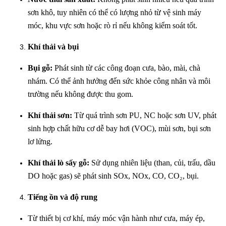
sơn khô, tuy nhiên có thể có lượng nhỏ từ vệ sinh máy
móc, khu vực sơn hoặc rò rỉ nếu không kiểm soát tốt.
Khí thải và bụi
Bụi gỗ:
Phát sinh từ các công đoạn cưa, bào, mài, chà
nhám. Có thể ảnh hưởng đến sức khỏe công nhân và môi
trường nếu không được thu gom.
Khí thải sơn:
Từ quá trình sơn PU, NC hoặc sơn UV, phát
sinh hợp chất hữu cơ dễ bay hơi (VOC), mùi sơn, bụi sơn
lơ lửng.
Khí thải lò sấy gỗ:
Sử dụng nhiên liệu (than, củi, trấu, dầu
DO hoặc gas) sẽ phát sinh SOx, NOx, CO, CO₂, bụi.
Tiếng ồn và độ rung
Từ thiết bị cơ khí, máy móc vận hành như cưa, máy ép,