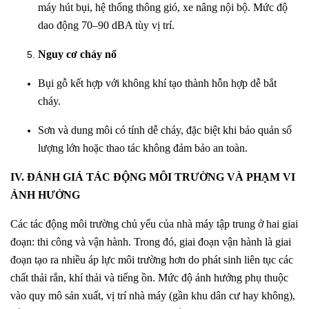
máy hút bụi, hệ thống thông gió, xe nâng nội bộ. Mức độ
dao động 70–90 dBA tùy vị trí.
Nguy cơ cháy nổ
Bụi gỗ kết hợp với không khí tạo thành hỗn hợp dễ bắt
cháy.
Sơn và dung môi có tính dễ cháy, đặc biệt khi bảo quản số
lượng lớn hoặc thao tác không đảm bảo an toàn.
IV. ĐÁNH GIÁ TÁC ĐỘNG MÔI TRƯỜNG VÀ PHẠM VI
ẢNH HƯỞNG
Các tác động môi trường chủ yếu của nhà máy tập trung ở hai giai
đoạn: thi công và vận hành. Trong đó, giai đoạn vận hành là giai
đoạn tạo ra nhiều áp lực môi trường hơn do phát sinh liên tục các
chất thải rắn, khí thải và tiếng ồn. Mức độ ảnh hưởng phụ thuộc
vào quy mô sản xuất, vị trí nhà máy (gần khu dân cư hay không),