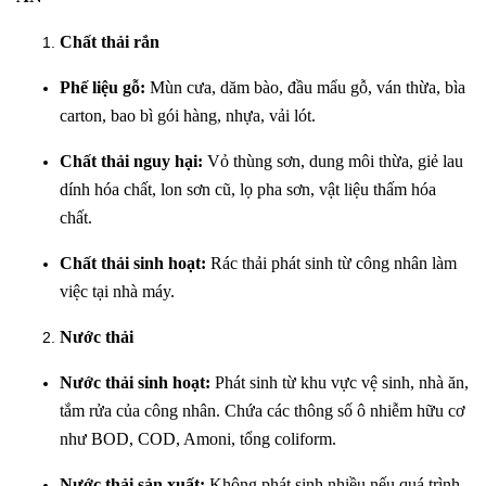
Chất thải rắn
Phế liệu gỗ:
Mùn cưa, dăm bào, đầu mẩu gỗ, ván thừa, bìa
carton, bao bì gói hàng, nhựa, vải lót.
Chất thải nguy hại:
Vỏ thùng sơn, dung môi thừa, giẻ lau
dính hóa chất, lon sơn cũ, lọ pha sơn, vật liệu thấm hóa
chất.
Chất thải sinh hoạt:
Rác thải phát sinh từ công nhân làm
việc tại nhà máy.
Nước thải
Nước thải sinh hoạt:
Phát sinh từ khu vực vệ sinh, nhà ăn,
tắm rửa của công nhân. Chứa các thông số ô nhiễm hữu cơ
như BOD, COD, Amoni, tổng coliform.
Nước thải sản xuất:
Không phát sinh nhiều nếu quá trình