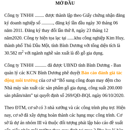
MỞ ĐẦU
Công ty TNHH ........ được thành lập theo Giấy chứng nhận đăng
ký doanh nghiệp số .........., đăng ký lần đầu ngày 30 tháng 06
năm 2011. Đăng ký thay đổi lần thứ 8, ngày 23 tháng 12
năm2020. Công ty hiện tọa lạc tại ......khu công nghiệp Kim Huy,
thành phố Thủ Dầu Một, tỉnh Bình Dương với tổng diện tích là
2
30.582 m
với ngành nghề sản xuất là đồ gỗ gia dụng.
Công ty TNHH .......... đã được UBND tỉnh Bình Dương - Ban
quản lý các KCN Bình Dương phê duyệt
Báo cáo đánh giá tác
động môi trường
của cơ sở “Bổ sung công đoạn may đệm cho
Nhà máy sản xuất các sản phẩm gỗ gia dụng, công suất 200.000
sản phẩm/năm” tại quyết định số 269/QĐ-BQL ngày 06/10/2020.
Theo ĐTM, cơ sở có 3 nhà xưởng và các công trình phụ trợ. Hiện
nay, cơ sở đã xây dựng hoàn thành các hạng mục công trình. Cơ
sở là dự án nhóm III và thuộc đối tượng phải lập báo cáo đề xuất