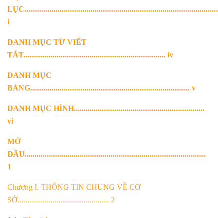
LỤC...................................................................................................
i
DANH MỤC TỪ VIẾT
TẮT......................................................................... iv
DANH MỤC
BẢNG.................................................................................. v
DANH MỤC HÌNH...................................................................
vi
MỞ
ĐẦU.............................................................................................
1
Chương I. THÔNG TIN CHUNG VỀ CƠ
SỞ............................................... 2