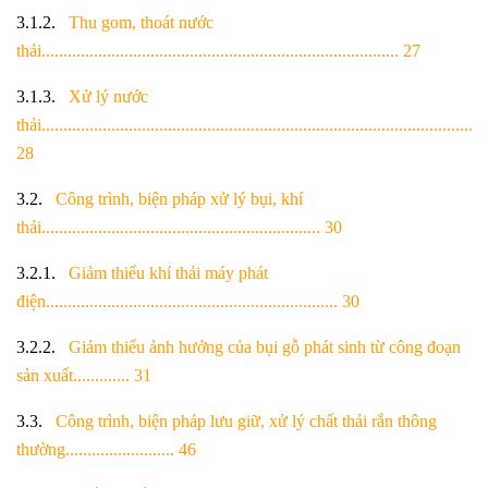
3.1.2.
Thu gom, thoát nước
thải.................................................................................. 27
3.1.3.
Xử lý nước
thải...................................................................................................
28
3.2.
Công trình, biện pháp xử lý bụi, khí
thải................................................................ 30
3.2.1.
Giảm thiểu khí thải máy phát
điện................................................................... 30
3.2.2.
Giảm thiểu ảnh hưởng của bụi gỗ phát sinh từ công đoạn
sản xuất............. 31
3.3.
Công trình, biện pháp lưu giữ, xử lý chất thải rắn thông
thường......................... 46