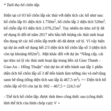
* Tuổi thọ hố chôn lấp.
Hiện tại có 03 hố chôn lấp rác thải với diện tích các hố như sau:
2
2
hố chôn lấp 01 diện tích 1.750m
, hố chôn lấp 2 diện tích 520m
,
2
hố chỗn lấp 03 diện tích 2.076,25m
. Tuy nhiên do khu xử lý đã
sử dụng lò đốt từ năm 2017 nên hầu hết lượng rác thải sinh hoạt
tồn đọng từ các hố chôn lấp trước đó đã được xử lý. Vì vậy hiện
tại dự án mới sử dụng hết 2/3 diện tích hố chôn lấp số 3 (diện tích
2
còn lại khoảng 692m
) . Mặt khác đối với dự án “Nâng cấp, cải
tạo khu xủ lý rác thải sinh hoạt tập trung liên xã Giao Thanh –
Giao An – Hồng Thuận” chủ dự án sẽ tiến hành san lấp 1 phần
diện tích hố chôn lấp số 3 để tiến hành làm tường rào và mở rộng
2
sann bê tông (tổng diện tích san lấp là 467,5 m
). => Diện tích hố
2
chôn lấp số 03 còn lại là: 692 – 467,5 = 224,5 m
- Thể tích hố chôn lấp: được tính theo công thức sau (công thức
tính thể tích của hình chóp cụt):
V =