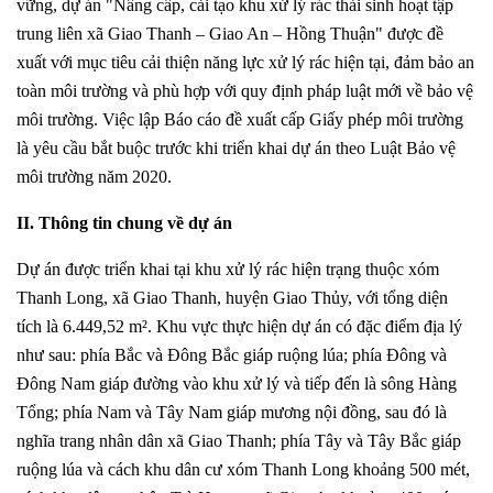
vững, dự án "Nâng cấp, cải tạo khu xử lý rác thải sinh hoạt tập
trung liên xã Giao Thanh – Giao An – Hồng Thuận" được đề
xuất với mục tiêu cải thiện năng lực xử lý rác hiện tại, đảm bảo an
toàn môi trường và phù hợp với quy định pháp luật mới về bảo vệ
môi trường. Việc lập Báo cáo đề xuất cấp Giấy phép môi trường
là yêu cầu bắt buộc trước khi triển khai dự án theo Luật Bảo vệ
môi trường năm 2020.
II. Thông tin chung về dự án
Dự án được triển khai tại khu xử lý rác hiện trạng thuộc xóm
Thanh Long, xã Giao Thanh, huyện Giao Thủy, với tổng diện
tích là 6.449,52 m². Khu vực thực hiện dự án có đặc điểm địa lý
như sau: phía Bắc và Đông Bắc giáp ruộng lúa; phía Đông và
Đông Nam giáp đường vào khu xử lý và tiếp đến là sông Hàng
Tổng; phía Nam và Tây Nam giáp mương nội đồng, sau đó là
nghĩa trang nhân dân xã Giao Thanh; phía Tây và Tây Bắc giáp
ruộng lúa và cách khu dân cư xóm Thanh Long khoảng 500 mét,