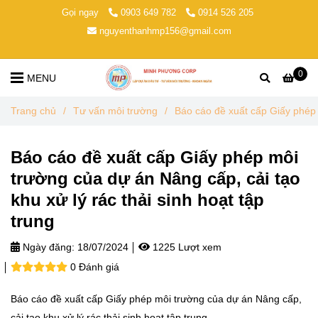
Gọi ngay
0903 649 782
0914 526 205
nguyenthanhmp156@gmail.com
0
MENU
Trang chủ
/
Tư vấn môi trường
/
Báo cáo đề xuất cấp Giấy phép m
Báo cáo đề xuất cấp Giấy phép môi
trường của dự án Nâng cấp, cải tạo
khu xử lý rác thải sinh hoạt tập
trung
Ngày đăng:
18/07/2024
1225 Lượt xem
0 Đánh giá
Báo cáo đề xuất cấp Giấy phép môi trường của dự án Nâng cấp,
cải tạo khu xử lý rác thải sinh hoạt tập trung