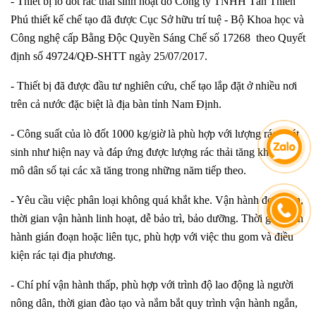
- Thiết bị lò đốt rác thải sinh hoạt do Công ty TNHH Tân Thiên
Phú thiết kế chế tạo đã được Cục Sở hữu trí tuệ - Bộ Khoa học và
Công nghệ cấp Bằng Độc Quyền Sáng Chế số 17268 theo Quyết
định số 49724/QĐ-SHTT ngày 25/07/2017.
- Thiết bị đã được đầu tư nghiên cứu, chế tạo lắp đặt ở nhiều nơi
trên cả nước đặc biệt là địa bàn tỉnh Nam Định.
- Công suất của lò đốt 1000 kg/giờ là phù hợp với lượng rác phát
sinh như hiện nay và đáp ứng được lượng rác thải tăng khi quy
mô dân số tại các xã tăng trong những năm tiếp theo.
- Yêu cầu việc phân loại không quá khắt khe. Vận hành đơn giản,
thời gian vận hành linh hoạt, dễ bảo trì, bảo dưỡng. Thời gian vận
hành gián đoạn hoặc liên tục, phù hợp với việc thu gom và điều
kiện rác tại địa phương.
- Chí phí vận hành thấp, phù hợp với trình độ lao động là người
nông dân, thời gian đào tạo và nắm bắt quy trình vận hành ngắn,