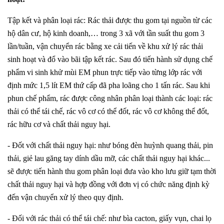
Tập kết và phân loại rác: Rác thải được thu gom tại nguồn từ các
hộ dân cư, hộ kinh doanh,… trong 3 xã với tần suất thu gom 3
lần/tuần, vận chuyển rác bằng xe cải tiến về khu xử lý rác thải
sinh hoạt và đổ vào bãi tập kết rác. Sau đó tiến hành sử dụng chế
phẩm vi sinh khử mùi EM phun trực tiếp vào từng lớp rác với
định mức 1,5 lít EM thứ cấp đã pha loãng cho 1 tấn rác. Sau khi
phun chế phẩm, rác được công nhân phân loại thành các loại: rác
thải có thể tái chế, rác vô cơ có thể đốt, rác vô cơ không thể đốt,
rác hữu cơ và chất thải nguy hại.
- Đốt với chất thải nguy hại: như bóng đèn huỳnh quang thải, pin
thải, giẻ lau găng tay dính dầu mỡ, các chất thải nguy hại khác...
sẽ được tiến hành thu gom phân loại đưa vào kho lưu giữ tạm thời
chất thải nguy hại và hợp đồng với đơn vị có chức năng định kỳ
đến vận chuyển xử lý theo quy định.
- Đối với rác thải có thể tái chế: như bìa cacton, giấy vụn, chai lọ