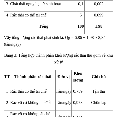
3
Chất thải nguy hại từ sinh hoạt
0,1
0,002
4
Rác thải có thể tái chế
5
0,099
Tổng
100
1,98
Vậy tổng lượng rác thải phát sinh là: Q
= 6,86 + 1,98 ≈ 8,84
R
(tấn/ngày)
Bảng 3: Tổng hợp thành phần khối lượng rác thải thu gom về khu
xử lý
Khối
TT
Thành phần rác thải
Đơn vị
Ghi chú
lượng
1
Rác thải có thể tái chế
Tấn/ngày
0,759
Tận thu
2
Rác vô cơ không thể đốt
Tấn/ngày
0,978
Chôn lấp
Rác vô cơ không tái chế