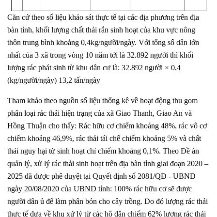
Căn cứ theo số liệu khảo sát thực tế tại các địa phương trên địa
bàn tỉnh, khối lượng chất thải rắn sinh hoạt của khu vực nông
thôn trung bình khoảng 0,4kg/người/ngày. Với tổng số dân lớn
nhất của 3 xã trong vòng 10 năm tới là 32.892 người thì khối
lượng rác phát sinh từ khu dân cư là: 32.892 người × 0,4
(kg/người/ngày) 13,2 tấn/ngày
Tham khảo theo nguồn số liệu thống kê về hoạt động thu gom
phân loại rác thải hiện trạng của xã Giao Thanh, Giao An và
Hồng Thuận cho thấy: Rác hữu cơ chiếm khoảng 48%, rác vô cơ
chiếm khoảng 46,9%, rác thải tái chế chiếm khoảng 5% và chất
thải nguy hại từ sinh hoạt chỉ chiếm khoảng 0,1%. Theo Đề án
quản lý, xử lý rác thải sinh hoạt trên địa bàn tỉnh giai đoạn 2020 –
2025 đã được phê duyệt tại Quyết định số 2081/QĐ - UBND
ngày 20/08/2020 của UBND tỉnh: 100% rác hữu cơ sẽ được
người dân ủ để làm phân bón cho cây trồng. Do đó lượng rác thải
thực tế đưa về khu xử lý từ các hộ dân chiếm 62% lượng rác thải