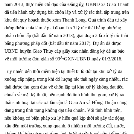
năm 2013, thực hiện chỉ đạo của Đảng ủy, UBND xã Giao Thanh
đã tiến hành xây dựng bãi chôn lấp và xử lý rác thải tập trung trên
khu đất quy hoạch thuộc xóm Thanh Long, Quá trình đầu tư xây
dựng được chia làm 2 giai đoạn là xử lý rác thải bằng phương
pháp chôn lấp (bắt đầu từ năm 2013), giai đoạn 2 là xử lý rác thải
bằng phương pháp đốt (bắt đầu từ năm 2017). Dự án đã được
UBND huyện Giao Thủy cấp giấy xác nhận đăng ký đề án bảo
A
vệ môi trường đơn giản số 99
/GXN-UBND ngày 01/3/2016.
Tuy nhiên đến thời điểm hiện tại thiết bị lò đốt tại khu xử lý đã
xuống cấp nặng, trong khi đó lượng rác thải ngày càng nhiều, rác
thải được thu gom đưa về chôn lấp tại khu xử lý không đạt tiêu
chuẩn về mặt kỹ thuật, bên cạnh đó tình hình thu gom, xử lý rác
thải sinh hoạt tại các xã lân cận là Giao An và Hồng Thuận cũng
đang trong tình trạng không đạt tiêu chuẩn. Với tình hình trên,
nếu không có biện pháp xử lý hiệu quả kịp thời sẽ gây tác động
xấu đến môi trường xung quanh, ô nhiễm môi trường đất, nước,
không khí trên phạm vi rộng, ảnh hưởng sức khoẻ cộng đồng dân