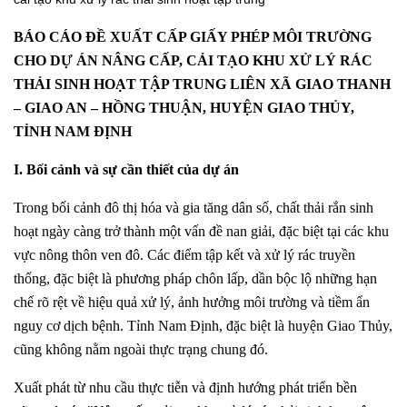
BÁO CÁO ĐỀ XUẤT CẤP GIẤY PHÉP MÔI TRƯỜNG
CHO DỰ ÁN NÂNG CẤP, CẢI TẠO KHU XỬ LÝ RÁC
THẢI SINH HOẠT TẬP TRUNG LIÊN XÃ GIAO THANH
– GIAO AN – HỒNG THUẬN, HUYỆN GIAO THỦY,
TỈNH NAM ĐỊNH
I. Bối cảnh và sự cần thiết của dự án
Trong bối cảnh đô thị hóa và gia tăng dân số, chất thải rắn sinh
hoạt ngày càng trở thành một vấn đề nan giải, đặc biệt tại các khu
vực nông thôn ven đô. Các điểm tập kết và xử lý rác truyền
thống, đặc biệt là phương pháp chôn lấp, dần bộc lộ những hạn
chế rõ rệt về hiệu quả xử lý, ảnh hưởng môi trường và tiềm ẩn
nguy cơ dịch bệnh. Tỉnh Nam Định, đặc biệt là huyện Giao Thủy,
cũng không nằm ngoài thực trạng chung đó.
Xuất phát từ nhu cầu thực tiễn và định hướng phát triển bền