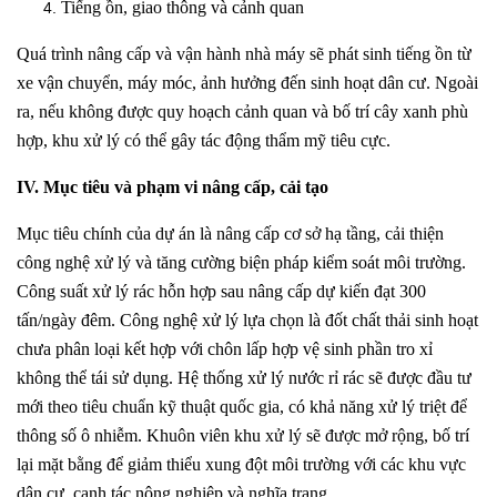
Tiếng ồn, giao thông và cảnh quan
Quá trình nâng cấp và vận hành nhà máy sẽ phát sinh tiếng ồn từ
xe vận chuyển, máy móc, ảnh hưởng đến sinh hoạt dân cư. Ngoài
ra, nếu không được quy hoạch cảnh quan và bố trí cây xanh phù
hợp, khu xử lý có thể gây tác động thẩm mỹ tiêu cực.
IV. Mục tiêu và phạm vi nâng cấp, cải tạo
Mục tiêu chính của dự án là nâng cấp cơ sở hạ tầng, cải thiện
công nghệ xử lý và tăng cường biện pháp kiểm soát môi trường.
Công suất xử lý rác hỗn hợp sau nâng cấp dự kiến đạt 300
tấn/ngày đêm. Công nghệ xử lý lựa chọn là đốt chất thải sinh hoạt
chưa phân loại kết hợp với chôn lấp hợp vệ sinh phần tro xỉ
không thể tái sử dụng. Hệ thống xử lý nước rỉ rác sẽ được đầu tư
mới theo tiêu chuẩn kỹ thuật quốc gia, có khả năng xử lý triệt để
thông số ô nhiễm. Khuôn viên khu xử lý sẽ được mở rộng, bố trí
lại mặt bằng để giảm thiểu xung đột môi trường với các khu vực
dân cư, canh tác nông nghiệp và nghĩa trang.