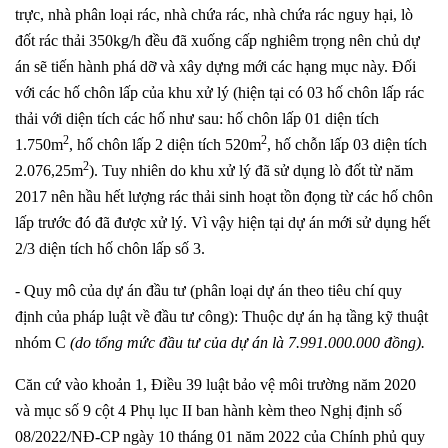
trực, nhà phân loại rác, nhà chứa rác, nhà chứa rác nguy hại, lò
đốt rác thải 350kg/h đều đã xuống cấp nghiêm trọng nên chủ dự
án sẽ tiến hành phá dỡ và xây dựng mới các hạng mục này. Đối
với các hố chôn lấp của khu xử lý (hiện tại có 03 hố chôn lấp rác
thải với diện tích các hố như sau: hố chôn lấp 01 diện tích
2
2
1.750m
, hố chôn lấp 2 diện tích 520m
, hố chỗn lấp 03 diện tích
2
2.076,25m
). Tuy nhiên do khu xử lý đã sử dụng lò đốt từ năm
2017 nên hầu hết lượng rác thải sinh hoạt tồn đọng từ các hố chôn
lấp trước đó đã được xử lý. Vì vậy hiện tại dự án mới sử dụng hết
2/3 diện tích hố chôn lấp số 3.
- Quy mô của dự án đầu tư (phân loại dự án theo tiêu chí quy
định của pháp luật về đầu tư công): Thuộc dự án hạ tầng kỹ thuật
nhóm C
(do tổng mức đầu tư của dự án là 7.991.000.000 đồng).
Căn cứ vào khoản 1, Điều 39 luật bảo vệ môi trường năm 2020
và mục số 9 cột 4 Phụ lục II ban hành kèm theo Nghị định số
08/2022/NĐ-CP ngày 10 tháng 01 năm 2022 của Chính phủ quy