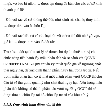
nhựa, vỏ bao bì nilon,… được tận dụng để bán cho các cơ sở kinh
doanh phế liệu.
- Đối với rác vô cơ không thể đốt: như sành sứ, chai lọ thủy tinh,
… được đưa vào ô chôn lấp.
- Đối với rác hữu cơ và các loại rác vô cơ có thể đốt như gỗ vụn,
giẻ lau… được đưa vào lò đốt rác.
Tro xỉ sau đốt tại khu xử lý sẽ được chủ dự án thuê đơn vị có
chức năng tiến hành lấy mẫu phân tích và so sánh với QCVN
07:2009/BTNMT - Quy chuẩn kỹ thuật quốc gia về ngưỡng chất
thải nguy hại, để xác định thành phần nguy hại trong tro xỉ. Nếu
trong mẫu phân tích có ít nhất một thành phần vượt QCCP thì chủ
đầu tư sẽ thu gom, quản lý như chất thải nguy hại. Nếu trong mẫu
phân tích không có thành phần nào vượt ngưỡng QCCP thì sẽ
được đưa đi chôn lấp tại hố chôn lấp tro xỉ của khu xử lý.
3.2.2.
Quy trình hoạt động của lò đốt