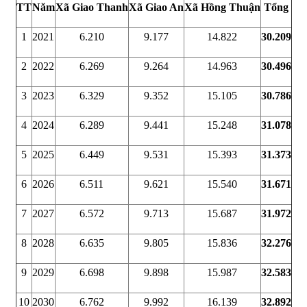
TT
Năm
Xã Giao Thanh
Xã Giao An
Xã Hồng Thuận
Tổng
1
2021
6.210
9.177
14.822
30.209
2
2022
6.269
9.264
14.963
30.496
3
2023
6.329
9.352
15.105
30.786
4
2024
6.289
9.441
15.248
31.078
5
2025
6.449
9.531
15.393
31.373
6
2026
6.511
9.621
15.540
31.671
7
2027
6.572
9.713
15.687
31.972
8
2028
6.635
9.805
15.836
32.276
9
2029
6.698
9.898
15.987
32.583
10
2030
6.762
9.992
16.139
32.892