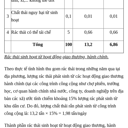
tinh, xỉ,... không thể đốt
Chất thải nguy hại từ sinh
3
0,1
0,01
0,01
hoạt
4
Rác thải có thể tái chế
5
0,66
0,66
Tổng
100
13,2
6,86
Rác thải sinh hoạt từ hoạt động giao thương, hành chính.
Theo thực tế tình hình thu gom rác thải trong những năm qua tại
địa phương, lượng rác thải phát sinh từ các hoạt động giao thương
hành chính (tại các công trình công cộng như chợ phiên, trường
học, cơ quan hành chính nhà nước, công ty, doanh nghiệp trên địa
bàn các xã) ước tính chiếm khoảng 15% lượng rác phát sinh từ
khu dân cư. Do đó, lượng chất thải rắn phát sinh từ công trình
công cộng là: 13,2 tấn × 15% = 1,98 tấn/ngày
Thành phần rác thải sinh hoạt từ hoạt động giao thương, hành