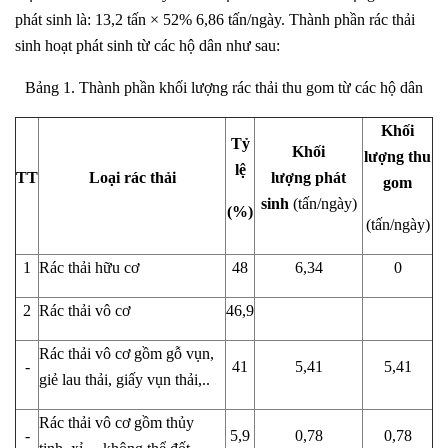
phát sinh là: 13,2 tấn × 52% 6,86 tấn/ngày. Thành phần rác thải
sinh hoạt phát sinh từ các hộ dân như sau:
Bảng 1. Thành phần khối lượng rác thải thu gom từ các hộ dân
Khối
Tỷ
Khối
lượng thu
lệ
TT
Loại rác thải
lượng
phát
gom
sinh
(tấn/ngày)
(%)
(tấn/ngày)
1
Rác thải hữu cơ
48
6,34
0
2
Rác thải vô cơ
46,9
Rác thải vô cơ gồm gỗ vụn,
-
41
5,41
5,41
giẻ lau thải, giấy vụn thải,..
Rác thải vô cơ gồm thủy
-
5,9
0,78
0,78