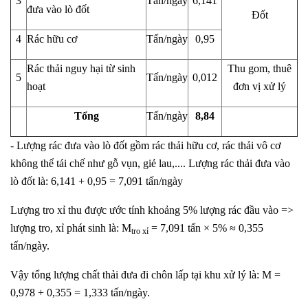
3
Tấn/ngày
6,141
đưa vào lò đốt
Đốt
4
Rác hữu cơ
Tấn/ngày
0,95
Rác thải nguy hại từ sinh
Thu gom, thuê
5
Tấn/ngày
0,012
hoạt
đơn vị xử lý
Tổng
Tấn/ngày
8,84
- Lượng rác đưa vào lò đốt gồm rác thải hữu cơ, rác thải vô cơ
không thể tái chế như gỗ vụn, giẻ lau,.... Lượng rác thải đưa vào
lò đốt là: 6,141 + 0,95 = 7,091 tấn/ngày
Lượng tro xỉ thu được ước tính khoảng 5% lượng rác đầu vào =>
lượng tro, xỉ phát sinh là: M
= 7,091 tấn × 5% ≈ 0,355
tro xỉ
tấn/ngày.
Vậy tổng lượng chất thải đưa đi chôn lấp tại khu xử lý là: M =
0,978 + 0,355 = 1,333 tấn/ngày.