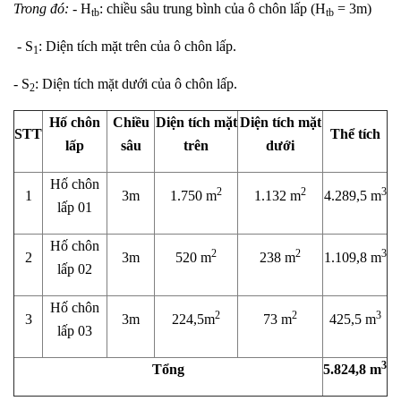
Trong đó:
- H
: chiều sâu trung bình của ô chôn lấp (H
= 3m)
tb
tb
- S
: Diện tích mặt trên của ô chôn lấp.
1
- S­
: Diện tích mặt dưới của ô chôn lấp.
2
Hố chôn
Chiều
Diện tích mặt
Diện tích mặt
STT
Thể tích
lấp
sâu
trên
dưới
Hố chôn
2
2
3
1
3m
1.750 m
1.132 m
4.289,5 m
lấp 01
Hố chôn
2
2
3
2
3m
520 m
238 m
1.109,8 m
lấp 02
Hố chôn
2
2
3
3
3m
224,5m
73 m
425,5 m
lấp 03
3
Tổng
5.824,8
m